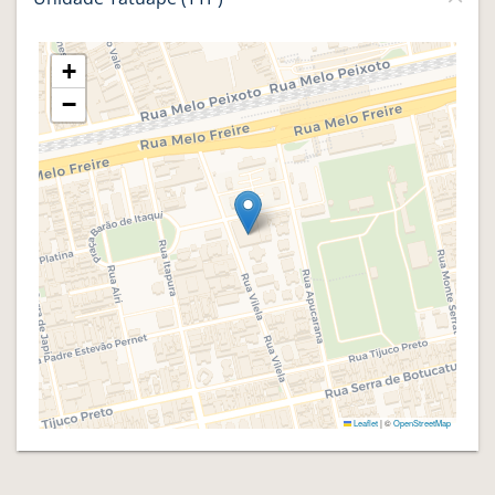
+
−
Leaflet
|
©
OpenStreetMap