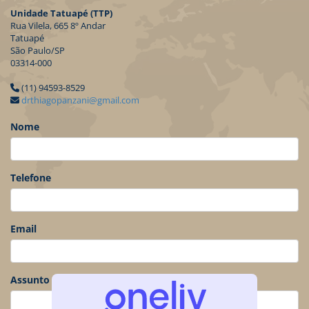
Unidade Tatuapé (TTP)
Rua Vilela, 665 8º Andar
Tatuapé
São Paulo/SP
03314-000
(11) 94593-8529
drthiagopanzani@gmail.com
Nome
Telefone
Email
Assunto