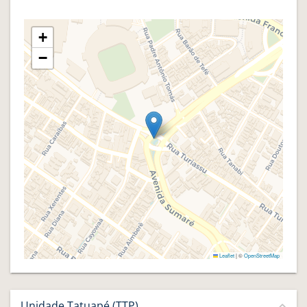
+
−
Leaflet
|
©
OpenStreetMap
Unidade Tatuapé (TTP)