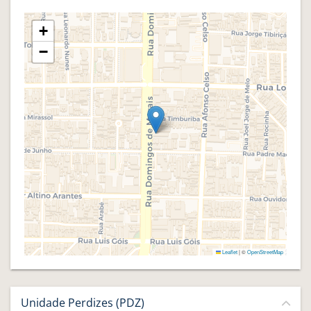
+
−
Leaflet
|
©
OpenStreetMap
Unidade Perdizes (PDZ)